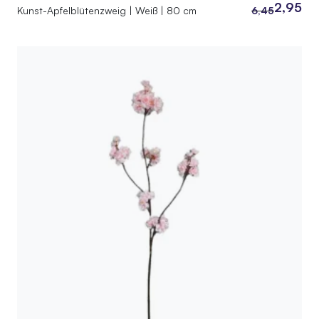
2,95
Kunst-Apfelblütenzweig | Weiß | 80 cm
6,45
Ursprüngliche
Aktueller
Preis
Preis
war:
ist:
6,45
2,95.