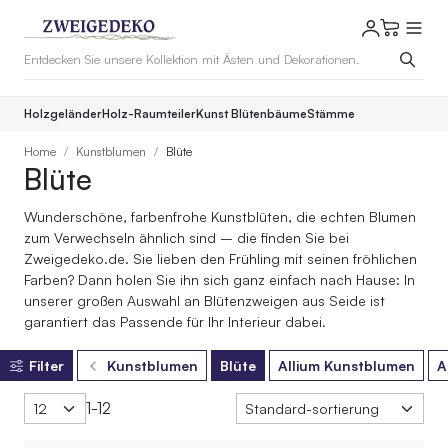
Holzgeländer
Holz-Raumteiler
Kunst Blütenbäume
Stämme
Home
Kunstblumen
Blüte
Blüte
Wunderschöne, farbenfrohe Kunstblüten, die echten Blumen
zum Verwechseln ähnlich sind – die finden Sie bei
Zweigedeko.de. Sie lieben den Frühling mit seinen fröhlichen
Farben? Dann holen Sie ihn sich ganz einfach nach Hause: In
unserer großen Auswahl an Blütenzweigen aus Seide ist
garantiert das Passende für Ihr Interieur dabei.
Filter
Kunstblumen
Blüte
Allium Kunstblumen
A
1-12