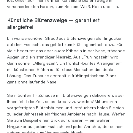
los: Unser Sortiment enthält künstliche Blütenzweige in
verschiedensten Farben, zum Beispiel Weiß, Rosa und Lila.
Künstliche Blütenzweige – garantiert
allergiefrei
Ein wunderschöner Strauß aus Blütenzweigen als Hingucker
auf dem Esstisch, das gehört zum Frühling einfach dazu. Für
viele bedeutet das aber auch: Kribbeln in der Nase, tränende
Augen und ein ständiger Niesreiz. Aus „Frühlingszeit“ wird
dann schnell „Allergiezeit“. Ein fröhlich-buntes Arrangement
mit künstlichen Blüten ist für diese Menschen die ideale
Lösung: Das Zuhause erstrahlt in frühlingsfrischem Glanz –
ganz ohne laufende Nase!
Sie möchten Ihr Zuhause mit Blütenzweigen dekorieren, aber
Ihnen fehlt die Zeit, selbst kreativ zu werden? Mit unseren
vorgefertigten Blütenbäumen und -sträuchern holen Sie sich
zu jeder Jahreszeit ein frisches Ambiente nach Hause. Werfen
Sie zum Beispiel einen Blick auf unseren – ein wahrer
Hingucker auf jedem Esstisch und jeder Anrichte, der seinem
echten Vorbild zum Verwechseln ähnelt.