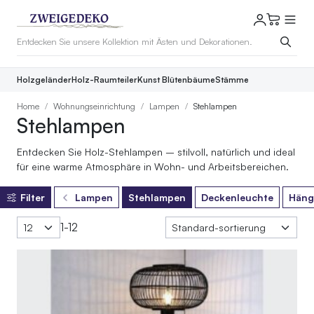
Holzgeländer
Holz-Raumteiler
Kunst Blütenbäume
Stämme
Home
Wohnungseinrichtung
Lampen
Stehlampen
Stehlampen
Entdecken Sie Holz-Stehlampen – stilvoll, natürlich und ideal
für eine warme Atmosphäre in Wohn- und Arbeitsbereichen.
Filter
Lampen
Stehlampen
Deckenleuchte
Häng
1-12