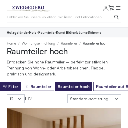
Holzgeländer
Holz-Raumteiler
Kunst Blütenbäume
Stämme
Home
Wohnungseinrichtung
Raumteiler
Raumteiler hoch
Raumteiler hoch
Entdecken Sie hohe Raumteiler – perfekt zur stilvollen
Trennung von Wohn- oder Arbeitsbereichen. Flexibel,
praktisch und designstark.
Filter
Raumteiler
Raumteiler hoch
Raumteiler auf R
1-12