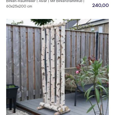
Birken-Raumteiler | Alvar | Mit Birkenstammfuß |
240,00
60x25x200 cm