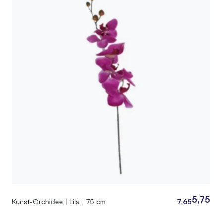
5,75
Kunst-Orchidee | Lila | 75 cm
7,65
Ursprünglich
Aktueller