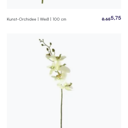
5,75
Kunst-Orchidee | Weiß | 100 cm
8,65
Ursprünglich
Aktueller
Preis
Preis
war:
ist:
8,65
5,75.