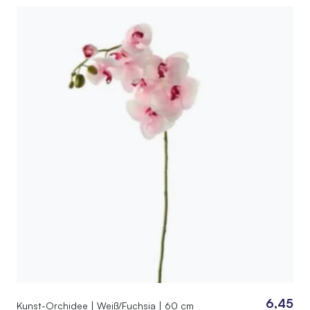
Preis
Preis
war:
ist:
7,65
5,75.
6,45
Kunst-Orchidee | Weiß/Fuchsia | 60 cm