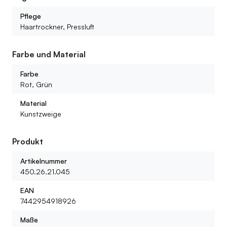
Das hochwertige Kunststoffmaterial sorgt für eine
Pflege
langlebige, farbechte Dekoration, die jahrelang hält. So
Haartrockner, Pressluft
kannst du den üppigen Effekt von echten Blättern
genießen, ohne dass du dich um die Pflege kümmern
Farbe und Material
musst.
Farbe
Rot, Grün
Material
Kunstzweige
Produkt
Artikelnummer
450.26.21.045
EAN
7442954918926
Maße