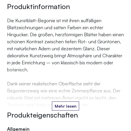
Produktinformation
Die Kunstblatt-Begonie ist mit ihren auffälligen
Blattzeichnungen und satten Farben ein echter
Hingucker. Die großen, herzförmigen Blätter haben einen
schönen Kontrast zwischen tiefen Rot- und Grüntönen,
mit natürlichen Adern und dezentem Glanz. Dieser
dekorative Kunstzweig bringt Atmosphäre und Charakter
in jede Einrichtung – von klassisch bis modern oder
botanisch.
Dank seiner realistischen Oberfläche sieht der
Begonienzweig wie eine echte Zimmerpflanze aus. Der
robuste Stiel mit mehreren Ästen macht es leicht, den
Zweig in eine Vase, einen Topf oder ein
Mehr lesen
Blumenarrangement einzubinden. Verwende einen
Produkteigenschaften
Zweig als Akzent oder kombiniere mehrere für einen
vollen, luxuriösen Look.
Allgemein