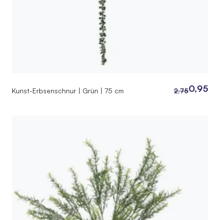
0,95
Kunst-Erbsenschnur | Grün | 75 cm
2,75
Ursprüngliche
Aktueller
Preis
Preis
war:
ist:
2,75
0,95.