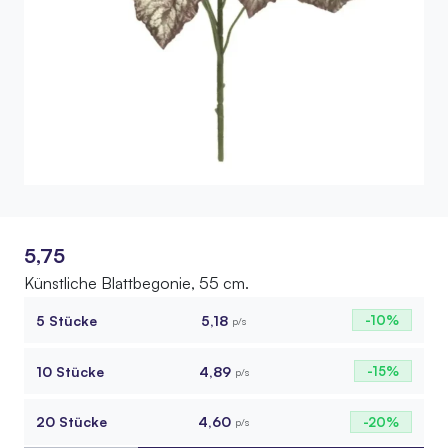
5,75
Künstliche Blattbegonie, 55 cm.
5 Stücke
5,18
-10%
p/s
10 Stücke
4,89
-15%
p/s
20 Stücke
4,60
-20%
p/s