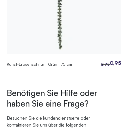
0,95
Kunst-Erbsenschnur | Grün | 75 cm
2,75
Ursprüngliche
Aktueller
Preis
Preis
war:
ist:
Benötigen Sie Hilfe oder
2,75
0,95.
haben Sie eine Frage?
Besuchen Sie die
kundendienstseite
oder
kontaktieren Sie uns über die folgenden