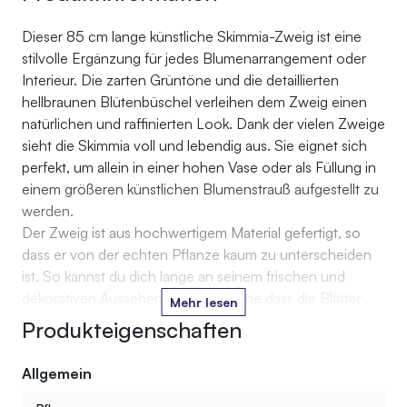
Dieser 85 cm lange künstliche Skimmia-Zweig ist eine
stilvolle Ergänzung für jedes Blumenarrangement oder
Interieur. Die zarten Grüntöne und die detaillierten
hellbraunen Blütenbüschel verleihen dem Zweig einen
natürlichen und raffinierten Look. Dank der vielen Zweige
sieht die Skimmia voll und lebendig aus. Sie eignet sich
perfekt, um allein in einer hohen Vase oder als Füllung in
einem größeren künstlichen Blumenstrauß aufgestellt zu
werden.
Der Zweig ist aus hochwertigem Material gefertigt, so
dass er von der echten Pflanze kaum zu unterscheiden
ist. So kannst du dich lange an seinem frischen und
dekorativen Aussehen erfreuen, ohne dass die Blätter
Mehr lesen
oder Blütenbüschel jemals verwelken.
Produkteigenschaften
Allgemein