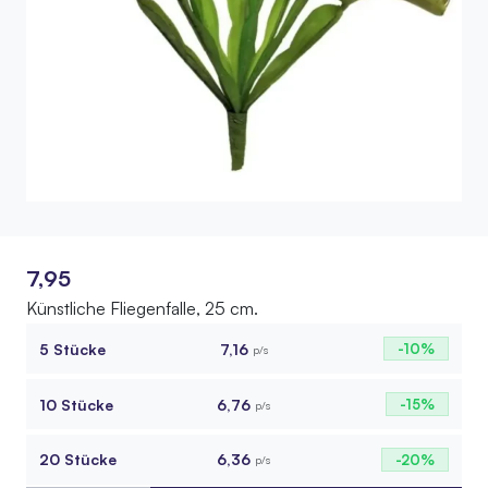
7,95
Künstliche Fliegenfalle, 25 cm.
5 Stücke
7,16
-10%
p/s
10 Stücke
6,76
-15%
p/s
20 Stücke
6,36
-20%
p/s