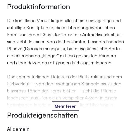
Produktinformation
Die künstliche Venusfliegenfalle ist eine einzigartige und
auffällige Kunstpflanze, die mit ihrer ungewöhnlichen
Form und ihrem Charakter sofort die Aufmerksamkeit auf
sich zieht. Inspiriert von der berühmten fleischfressenden
Pflanze (Dionaea muscipula), hat diese künstliche Sorte
die erkennbaren „Fänger“ mit fein gezackten Rändern
und einer dezenten rot-grünen Färbung im Inneren.
Dank der natürlichen Details in der Blattstruktur und dem
Farbverlauf – von den frischgrünen Stängeln bis zu den
blassrosa Tönen der Herbstblätter – sieht die Pflanze
lebensecht aus. Perfekt als verspielter Akzent in einem
botanischen Interieur oder als auffälliger Blickfang in
Mehr lesen
einer Vitrine, auf einem Regal oder mit anderen
Produkteigenschaften
Zimmerpflanzen.
Allgemein