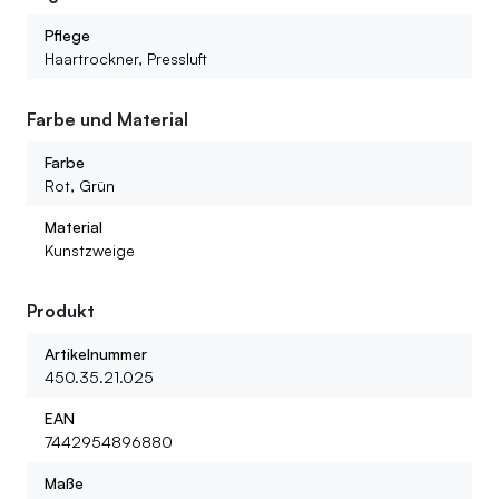
Trotz ihres realistischen Aussehens ist diese künstliche
Venusfliegenfalle völlig pflegefrei: kein Wasser, kein
Pflege
Sonnenlicht, aber immer frisch grün und in Form.
Haartrockner, Pressluft
Farbe und Material
Farbe
Rot, Grün
Material
Kunstzweige
Produkt
Artikelnummer
450.35.21.025
EAN
7442954896880
Maße