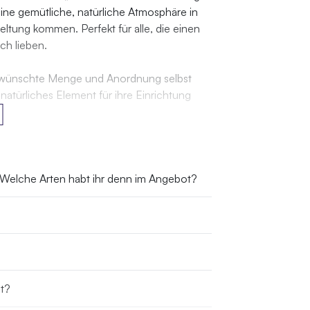
eine gemütliche, natürliche Atmosphäre in
tung kommen. Perfekt für alle, die einen
ch lieben.
gewünschte Menge und Anordnung selbst
 natürliches Element für ihre Einrichtung
arbunterschiede sorgen für eine warme und
n, skandinavischen und modernen Wohnstilen
 Welche Arten habt ihr denn im Angebot?
einzigartig in Form, Holzstruktur und
le machen jeden Raumteiler einzigartig.
zt?