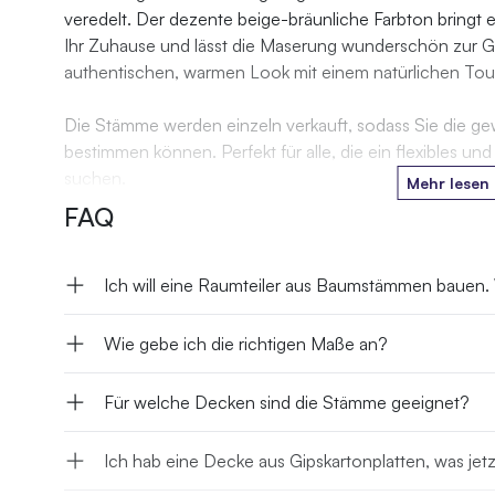
veredelt. Der dezente beige-bräunliche Farbton bringt 
Ihr Zuhause und lässt die Maserung wunderschön zur Gel
authentischen, warmen Look mit einem natürlichen Tou
Die Stämme werden einzeln verkauft, sodass Sie die 
bestimmen können. Perfekt für alle, die ein flexibles und
suchen.
Mehr lesen
Die natürlichen Formen, Holzstrukturen und subtilen F
FAQ
stimmungsvolle Ausstrahlung, die perfekt zu ländliche
passt.
Ich will eine Raumteiler aus Baumstämmen bauen.
Da es sich um ein Naturprodukt handelt, ist jeder Stamm 
kleinen Unebenheiten. Gerade diese natürlichen Merkma
Wie gebe ich die richtigen Maße an?
Für welche Decken sind die Stämme geeignet?
Ich hab eine Decke aus Gipskartonplatten, was jet