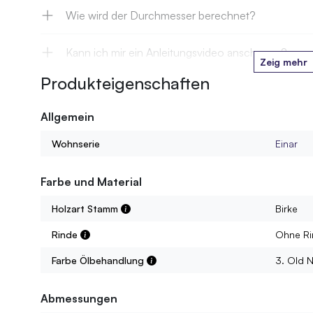
Wie wird der Durchmesser berechnet?
Kann ich mir ein Anleitungsvideo anschauen?
Zeig mehr
Produkteigenschaften
Gibt's die Stämme auch mit einer farbigen Ölbeha
Allgemein
Wie kann ich die Stämme zwischen Boden und De
Wohnserie
Einar
Muss ich die Stämme später noch mal festziehen?
Farbe und Material
Wie sehen die Stämme aus?
Holzart Stamm
Birke
Rinde
Ohne Ri
Wurden die Stämme behandelt?
Farbe Ölbehandlung
3. Old N
Wie werden die Stämme geliefert?
Abmessungen