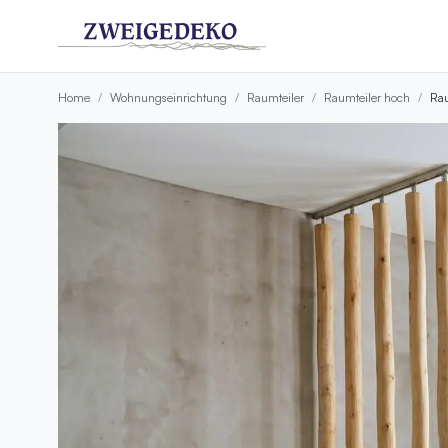
Home
Wohnungseinrichtung
Raumteiler
Raumteiler hoch
Rau