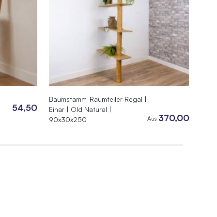
|
Baumstamm-Raumteiler Regal |
Baum
54,50
Einar | Old Natural |
Natu
370,00
Aus
90x30x250