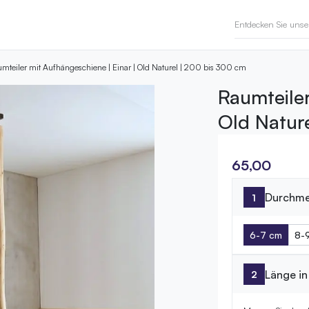
mteiler mit Aufhängeschiene | Einar | Old Naturel | 200 bis 300 cm
Raumteiler
Old Natur
65,00
Durchme
6-7 cm
8-
Länge i