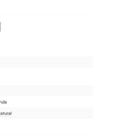
ndlung?
cke befestigen?
nde
atural