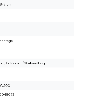
 8-9 cm
montage
fen, Entrindet, Ölbehandlung
01.200
5048073