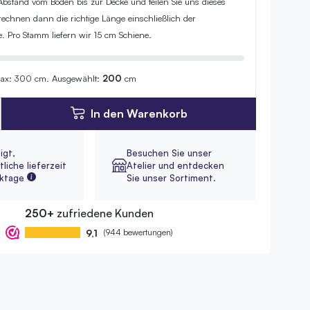
bstand vom Boden bis zur Decke und teilen Sie uns dieses
echnen dann die richtige Länge einschließlich der
 Pro Stamm liefern wir 15 cm Schiene.
max: 300 cm.
Ausgewählt:
200
cm
In den Warenkorb
igt,
Besuchen Sie unser
liche lieferzeit
Atelier und entdecken
rktage
Sie unser Sortiment.
250+
zufriedene Kunden
9,1
(944 bewertungen)