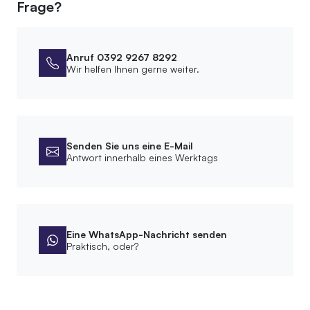
Frage?
Holz
Art Regalböden
Laubholz
Anruf 0392 9267 8292
Wir helfen Ihnen gerne weiter.
Abmessungen
Höhe Schrank
155 cm
Senden Sie uns eine E-Mail
Antwort innerhalb eines Werktags
Montage
Montageart
Freistehend
Befestigungsmaterial im Lieferumfang enthalten
Eine WhatsApp-Nachricht senden
Praktisch, oder?
Oberfläche