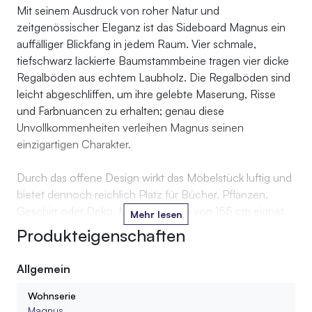
Mit seinem Ausdruck von roher Natur und
zeitgenössischer Eleganz ist das Sideboard Magnus ein
auffälliger Blickfang in jedem Raum. Vier schmale,
tiefschwarz lackierte Baumstammbeine tragen vier dicke
Regalböden aus echtem Laubholz. Die Regalböden sind
leicht abgeschliffen, um ihre gelebte Maserung, Risse
und Farbnuancen zu erhalten; genau diese
Unvollkommenheiten verleihen Magnus seinen
einzigartigen Charakter.
Durch das offene Design wirkt das Möbelstück luftig und
bietet dennoch reichlich Platz für Bücher, Pflanzen,
Geschirr oder Deko. Mit einer Höhe von 155 cm eignet
Mehr lesen
sich Magnus gleichermaßen als Sideboard, Bücherregal
Produkteigenschaften
oder stylischer Raumteiler.
Allgemein
Deshalb passt Magnus perfekt in dein industrielles Loft,
dein modernes Wohnzimmer oder deine ländliche
Wohnserie
Umgebung.
Magnus