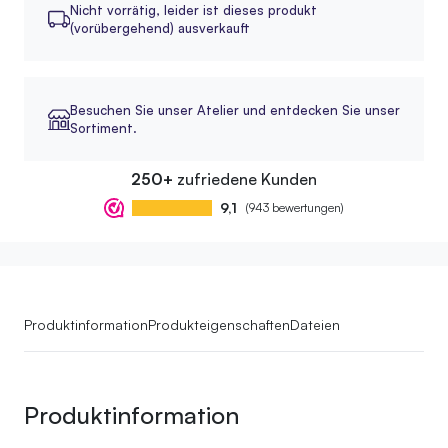
Nicht vorrätig,
leider ist dieses produkt
(vorübergehend) ausverkauft
Besuchen Sie unser Atelier und entdecken Sie unser
Sortiment.
250+
zufriedene Kunden
9,1
(943 bewertungen)
Produktinformation
Produkteigenschaften
Dateien
Produktinformation