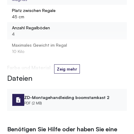
Platz zwischen Regale
45 cm
Anzahl Regalböden
4
Maximales Gewicht im Regal
10 Kilo
Farbe und Material
Zeig mehr
Dateien
Holzart Stamm
Birke
Farbe Ölbehandlung
ZD-Montagehandleiding boomstamkast 2
6. Schwarz
PDF (2 MB)
Holzart Brett
Laubholz
Benötigen Sie Hilfe oder haben Sie eine
Material