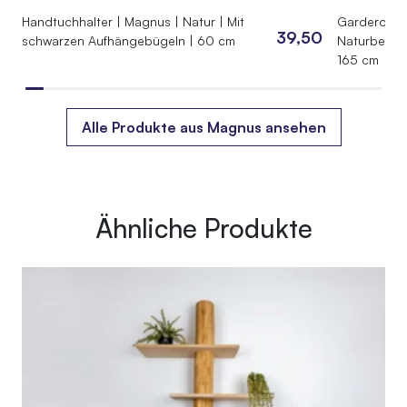
Gewicht
Handtuchhalter | Magnus | Natur | Mit
Garderobes
45 kg
39,50
schwarzen Aufhängebügeln | 60 cm
Naturbelass
165 cm
Maße
150 × 40 × 155 cm
Alle Produkte aus Magnus ansehen
Ähnliche Produkte