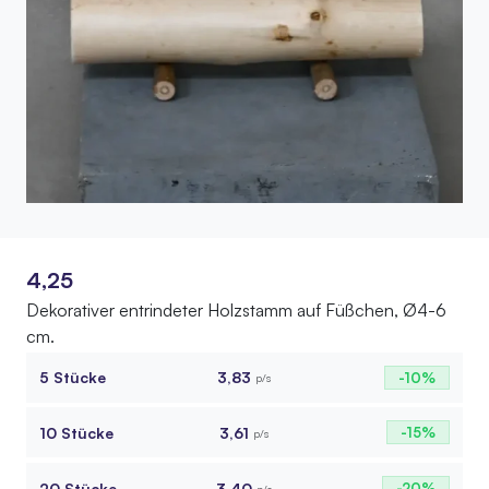
4,25
Dekorativer entrindeter Holzstamm auf Füßchen, Ø4-6
cm.
5 Stücke
3,83
-10%
p/s
10 Stücke
3,61
-15%
p/s
20 Stücke
3,40
-20%
p/s