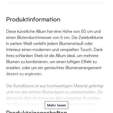
Produktinformation
Diese künstliche Allium hat eine Höhe von 50 cm und
einen Blütendurchmesser von 6 cm. Die Zwiebelblume
in zartem Weiß verleiht jedem Blumenstrauß oder
Interieur einen modernen und verspielten Touch. Dank
ihres schlanken Stiels ist die Allium ideal, um mehrere
Blumen zu kombinieren, um einen luftigen Effekt zu
erzielen, oder um ein gemischtes Blumenarrangement
dezent zu ergänzen.
Die Kunstblume ist aus hochwertigem Material gefertigt
und von der echten Blume kaum zu unterscheiden. So
kannst du dich für immer an dem eleganten Aussehen
der Allium erfreuen, ohne dass sie jemals verwelken.
Mehr lesen
Produkteigenschaften