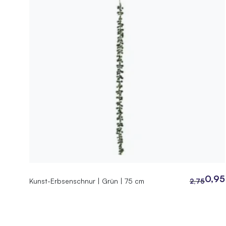
0,95
Kunst-Erbsenschnur | Grün | 75 cm
2,75
Ursprüngli
Aktueller
Preis
Preis
war:
ist: