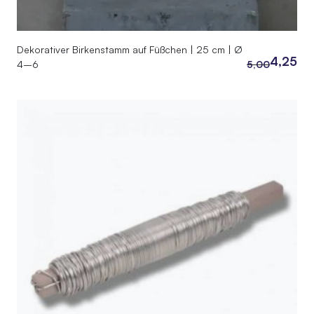
Dekorativer Birkenstamm auf Füßchen | 25 cm | Ø
4,25
4–6
5,00
Ursprüngliche
Aktueller
Preis
Preis
war:
ist:
5,00
4,25.