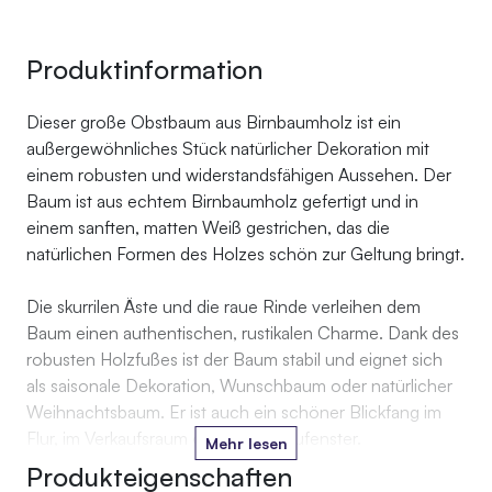
Produktinformation
Dieser große Obstbaum aus Birnbaumholz ist ein
außergewöhnliches Stück natürlicher Dekoration mit
einem robusten und widerstandsfähigen Aussehen. Der
Baum ist aus echtem Birnbaumholz gefertigt und in
einem sanften, matten Weiß gestrichen, das die
natürlichen Formen des Holzes schön zur Geltung bringt.
Die skurrilen Äste und die raue Rinde verleihen dem
Baum einen authentischen, rustikalen Charme. Dank des
robusten Holzfußes ist der Baum stabil und eignet sich
als saisonale Dekoration, Wunschbaum oder natürlicher
Weihnachtsbaum. Er ist auch ein schöner Blickfang im
Flur, im Verkaufsraum oder im Schaufenster.
Mehr lesen
Produkteigenschaften