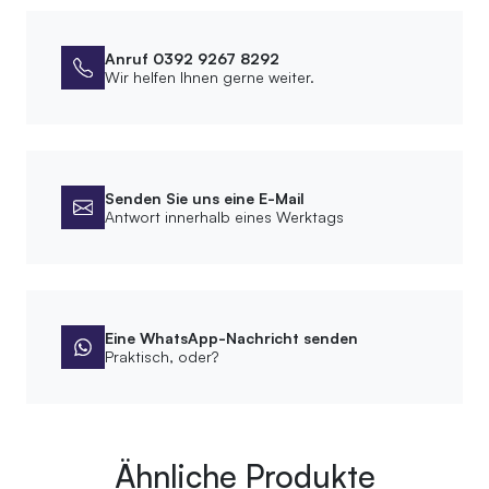
Oberfläche
Anruf 0392 9267 8292
Wir helfen Ihnen gerne weiter.
Behandlung
Lackiert
Fußplatte
Senden Sie uns eine E-Mail
Form Füß
Antwort innerhalb eines Werktags
Quadratisch
Produkt
Eine WhatsApp-Nachricht senden
Artikelnummer
Praktisch, oder?
570.01.99.150
EAN
715235636008
Ähnliche Produkte
Maße