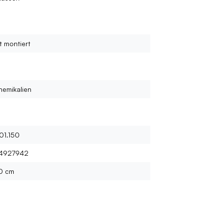
t montiert
emikalien
01.150
4927942
0 cm