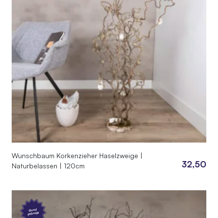
Wunschbaum Korkenzieher Haselzweige |
32,50
Naturbelassen | 120cm
Hand
gefertigt