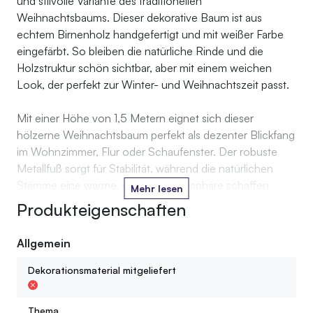
und stilvolle Variante des traditionellen
Weihnachtsbaums. Dieser dekorative Baum ist aus
echtem Birnenholz handgefertigt und mit weißer Farbe
eingefärbt. So bleiben die natürliche Rinde und die
Holzstruktur schön sichtbar, aber mit einem weichen
Look, der perfekt zur Winter- und Weihnachtszeit passt.
Mit einer Höhe von 1,5 Metern eignet sich dieser
hölzerne Weihnachtsbaum perfekt als dezenter Blickfang
im Wohnzimmer, Flur oder Schaufenster. Der robuste
Metallfuß sorgt für Stabilität, während die natürlichen
Stämme eine warme, rustikale Atmosphäre schaffen.
Mehr lesen
Schmücke den Baum mit Kugeln, Trockenblumen,
Produkteigenschaften
stimmungsvollen Lichtern oder mit deiner eigenen
persönlichen Dekoration.
Allgemein
Dekorationsmaterial mitgeliefert
Thema