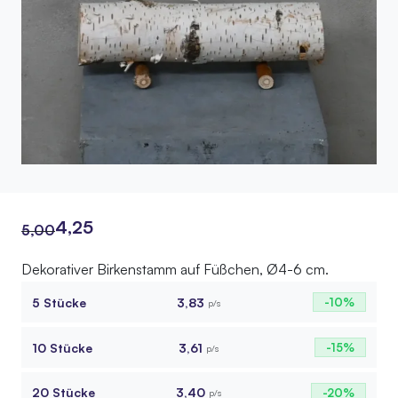
4,25
5,00
Ursprünglicher
Aktueller
Dekorativer Birkenstamm auf Füßchen, Ø4-6 cm.
Preis
Preis
5 Stücke
3,83
-10%
p/s
war:
ist:
5,00
4,25.
10 Stücke
3,61
-15%
p/s
20 Stücke
3,40
-20%
p/s