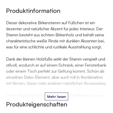
Produktinformation
Dieser dekorative Birkenstamm auf Füßchen ist ein
dezenter und natürlicher Akzent für jedes Interieur. Der
Stamm besteht aus echtem Birkenholz und behält seine
charakteristische weiße Rinde mit dunklen Akzenten bei,
was für eine schlichte und rustikale Ausstrahlung sorgt.
Dank der kleinen Holzfüße wirkt der Stamm verspielt und
stilvoll, wodurch er auf einem Schrank, einer Fensterbank
oder einem Tisch perfekt zur Geltung kommt. Schön als
einzelnes Deko-Element, aber auch toll in Kombination
mit Kerzen, Vasen oder anderen natürlichen Accessoires.
Jeder Stamm ist einzigartig in Form und Maserung, was
Mehr lesen
zum authentischen Charakter des Produkts beiträgt.
Produkteigenschaften